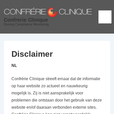
↓
Skip
to
ME
Confrerie Clinique
Main
Dosing Compliance Monitoring
Content
Disclaimer
NL
Confrérie Clinique streeft ernaar dat de informatie
op haar website zo actueel en nauwkeurig
mogelijk is. Zij is niet aansprakelijk voor
problemen die ontstaan door het gebruik van deze
website en/of daaraan verbonden externe sites.